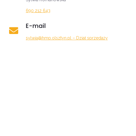
690 212 643
E-mail
sylwia@hmp.olsztyn.pl – Dział sprzedaży